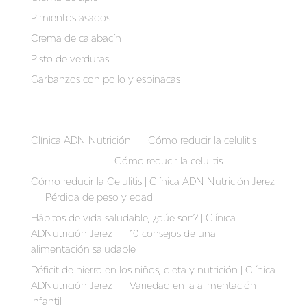
Pimientos asados
Crema de calabacín
Pisto de verduras
Garbanzos con pollo y espinacas
Recent Comments
Clínica ADN Nutrición
en
Cómo reducir la celulitis
Auriber Suarez
en
Cómo reducir la celulitis
Cómo reducir la Celulitis | Clínica ADN Nutrición Jerez
en
Pérdida de peso y edad
Hábitos de vida saludable, ¿qúe son? | Clínica
ADNutrición Jerez
en
10 consejos de una
alimentación saludable
Déficit de hierro en los niños, dieta y nutrición | Clínica
ADNutrición Jerez
en
Variedad en la alimentación
infantil