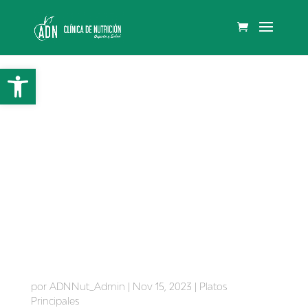
Abrir barra de herramientas
Rollitos de berenjenas
por
ADNNut_Admin
|
Nov 15, 2023
|
Platos
Principales