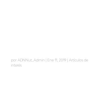
Test válidos para alergias e intolerancias
por
ADNNut_Admin
|
Ene 11, 2019
|
Artículos de
interés
Test válidos para alergias e intolerancias Actualmente
existe un aumento de personas que sufren algún tipo
de alergia e intolerancia y cada vez son más las
personas que necesitan hacerse pruebas para
confirmar aquello que se sospecha. En nuestra
consulta de nutrición...