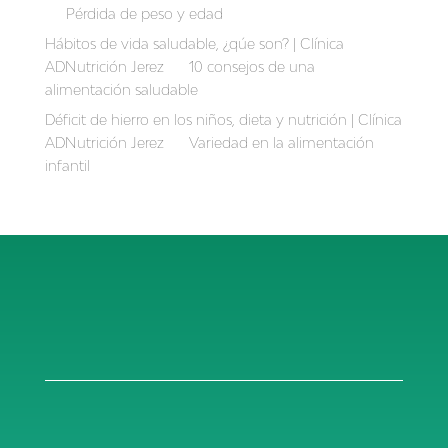
en
Pérdida de peso y edad
Hábitos de vida saludable, ¿qúe son? | Clínica
ADNutrición Jerez
en
10 consejos de una
alimentación saludable
Déficit de hierro en los niños, dieta y nutrición | Clínica
ADNutrición Jerez
en
Variedad en la alimentación
infantil