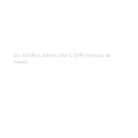
Enfermedad Inflamatoria Intestinal (EII) y su
relación con la vitamina D
por
ADNNut_Admin
|
Mar 5, 2019
|
Artículos de
interés
Enfermedad Inflamatoria Intestinal (EII) y su relación
con la vitamina D Hoy traemos un post sobre la
Enfermedad Inflamatoria Intestinal (EII) y su relación
con la vitamina D. La EII es una enfermedad
inflamatoria crónica de origen autoinmune que
afecta a diferentes...