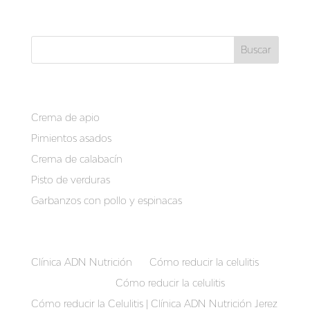
« Entradas más antiguas
Buscar
Recent Posts
Crema de apio
Pimientos asados
Crema de calabacín
Pisto de verduras
Garbanzos con pollo y espinacas
Recent Comments
Clínica ADN Nutrición
en
Cómo reducir la celulitis
Auriber Suarez
en
Cómo reducir la celulitis
Cómo reducir la Celulitis | Clínica ADN Nutrición Jerez