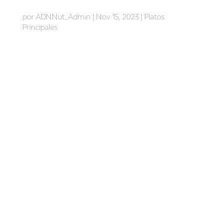
Wok de pavo
por
ADNNut_Admin
|
Nov 15, 2023
|
Platos
Principales
Beneficios del wok de pavo Apto para pérdida de
peso, ideal para dietas en nutrición deportiva, aporte
proteico de gran valor biológico. Fuente de vitaminas
del grupo B y minerales como el yodo, zinc y selenio.
Ingredientes para 4 personas: 500g de pechuga de
pavo...