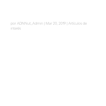
Jamón cocido extra o fiambre
por
ADNNut_Admin
|
Mar 20, 2019
|
Artículos de
interés
Jamón cocido extra o fiambre Jamón cocido extra o
fiambre Es una de las dudas mas frecuentes a la hora
de realizar la compra y en este post queremos
solventarla. ¿Es lo mismo jamón cocido extra que el
fiambre de magro? El Jamón cocido extra y el
fiambre parecen...