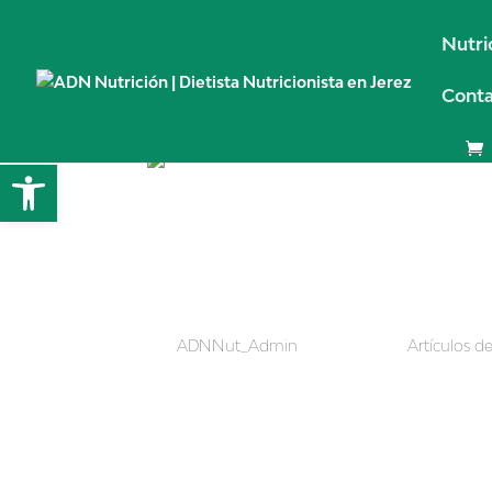
Nutri
Cont
Abrir barra de herramientas
Beneficios 
negro
por
ADNNut_Admin
|
Sep 18, 2017
|
Artículos de
Beneficios del chocolate negro Beneficios del
consumido en la población, a lo largo del artíc
propiedades y cómo seleccionar el mejor...