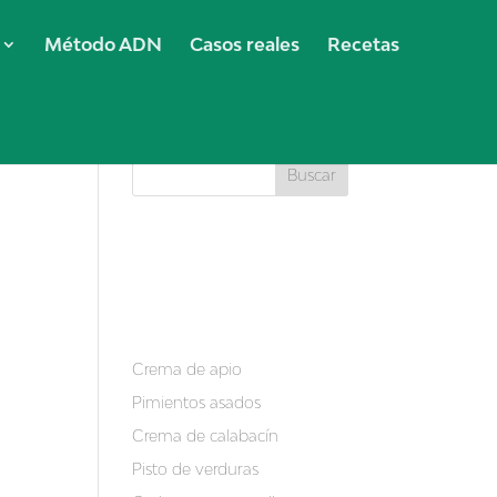
Método ADN
Casos reales
Recetas
Buscar
Recent
Posts
Crema de apio
muy
Pimientos asados
Crema de calabacín
Pisto de verduras