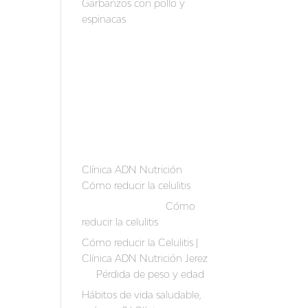
Garbanzos con pollo y
espinacas
Recent
Comm
ents
Clínica ADN Nutrición
en
Cómo reducir la celulitis
Auriber Suarez
en
Cómo
reducir la celulitis
Cómo reducir la Celulitis |
Clínica ADN Nutrición Jerez
en
Pérdida de peso y edad
Hábitos de vida saludable,