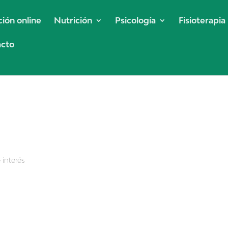
ción online
Nutrición
Psicología
Fisioterapia
acto
del chocolate
 interés
 chocolate negro El chocolate negro >70% en cacao es un alimento 
ulo os explicaremos los beneficios del chocolate negro por sus