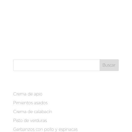
Bisfenol A Bisfenol A como disruptor endocrino Nos
decidimos a lanzar este breve artículo debido a las
noticias sobre el bisfenol A y su catalogación por la
EFSA (Agencia de Seguridad Alimentaria Europea)
como disruptor endocrino. Sois muchos los que en
consulta y por...
Buscar
Recent Posts
Crema de apio
Pimientos asados
Crema de calabacín
Pisto de verduras
Garbanzos con pollo y espinacas