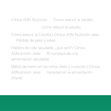
Recent Comments
Clínica ADN Nutrición
en
Cómo reducir la celulitis
Auriber Suarez
en
Cómo reducir la celulitis
Cómo reducir la Celulitis | Clínica ADN Nutrición Jerez
en
Pérdida de peso y edad
Hábitos de vida saludable, ¿qúe son? | Clínica
ADNutrición Jerez
en
10 consejos de una
alimentación saludable
Déficit de hierro en los niños, dieta y nutrición | Clínica
ADNutrición Jerez
en
Variedad en la alimentación
infantil