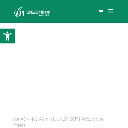
Abrir barra de herramientas
Bisfenol A como disruptor endocrino
por
ADNNut_Admin
|
Jun 22, 2017
|
Artículos de
interés