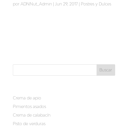
por
ADNNut_Admin
|
Jun 29, 2017
|
Postres y Dulces
mojito casero 0’0% Beneficios del mojito casero 0’0%
Poder antioxidante. Gran poder de hidratación. Ideal
para momentos de calor. Fuente de vitaminas y
minerales. Ingredientes para 5 personas: 3 limas. 2
limones. 100ml de té verde. 10 ramas de
hierbabuena....
Buscar
Recent Posts
Crema de apio
Pimientos asados
Crema de calabacín
Pisto de verduras