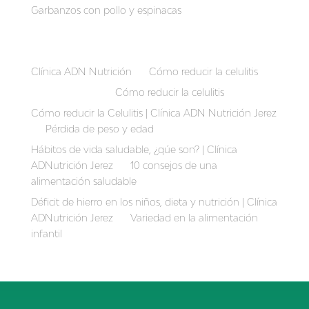
Garbanzos con pollo y espinacas
Recent Comments
Clínica ADN Nutrición
en
Cómo reducir la celulitis
Auriber Suarez
en
Cómo reducir la celulitis
Cómo reducir la Celulitis | Clínica ADN Nutrición Jerez
en
Pérdida de peso y edad
Hábitos de vida saludable, ¿qúe son? | Clínica
ADNutrición Jerez
en
10 consejos de una
alimentación saludable
Déficit de hierro en los niños, dieta y nutrición | Clínica
ADNutrición Jerez
en
Variedad en la alimentación
infantil